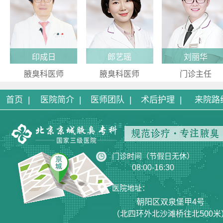
印成日
郎艺瑶
刘丽华
腋臭科医师
腋臭科医师
门诊主任
首页 |
医院简介 |
医师团队 |
术后护理 |
来院路
门诊时间（节假日无休）
08:00-16:30
医院地址：
朝阳区双泉堡甲4号
（北四环外北沙滩桥往北500米